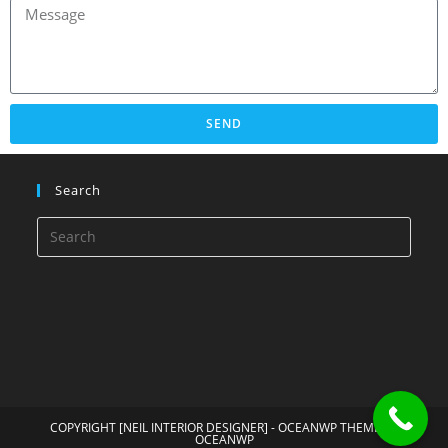
SEND
Search
COPYRIGHT [NEIL INTERIOR DESIGNER] - OCEANWP THEME BY
OCEANWP